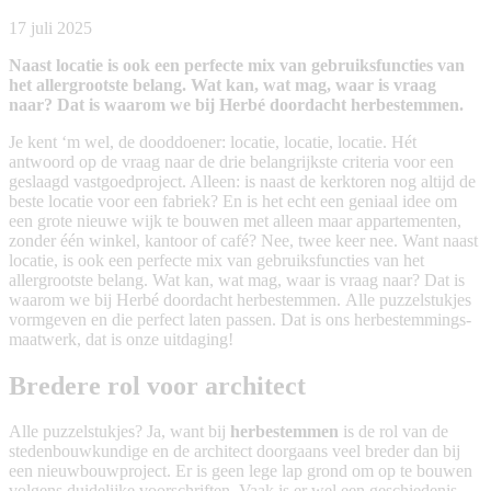
17 juli 2025
Naast locatie is ook een perfecte mix van gebruiksfuncties van
het allergrootste belang. Wat kan, wat mag, waar is vraag
naar? Dat is waarom we bij Herbé doordacht herbestemmen.
Je kent ‘m wel, de dooddoener: locatie, locatie, locatie. Hét
antwoord op de vraag naar de drie belangrijkste criteria voor een
geslaagd vastgoedproject. Alleen: is naast de kerktoren nog altijd de
beste locatie voor een fabriek? En is het echt een geniaal idee om
een grote nieuwe wijk te bouwen met alleen maar appartementen,
zonder één winkel, kantoor of café? Nee, twee keer nee. Want naast
locatie, is ook een perfecte mix van gebruiksfuncties van het
allergrootste belang. Wat kan, wat mag, waar is vraag naar? Dat is
waarom we bij Herbé doordacht herbestemmen. Alle puzzelstukjes
vormgeven en die perfect laten passen. Dat is ons herbestemmings-
maatwerk, dat is onze uitdaging!
Bredere rol voor architect
Alle puzzelstukjes? Ja, want bij
herbestemmen
is de rol van de
stedenbouwkundige en de architect doorgaans veel breder dan bij
een nieuwbouwproject. Er is geen lege lap grond om op te bouwen
volgens duidelijke voorschriften. Vaak is er wel een geschiedenis,