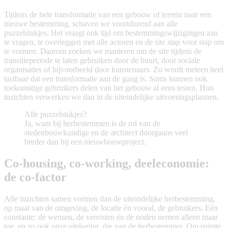
Tijdens de hele transformatie van een gebouw of terrein naar een
nieuwe bestemming, schaven we voortdurend aan alle
puzzelstukjes. Het vraagt ook tijd om bestemmingswijzigingen aan
te vragen, te overleggen met alle actoren en de site stap voor stap om
te vormen. Daarom zoeken we manieren om de site tijdens de
transitieperiode te laten gebruiken door de buurt, door sociale
organisaties of bijvoorbeeld door kunstenaars. Zo wordt meteen heel
tastbaar dat een transformatie aan de gang is. Soms kunnen ook
toekomstige gebruikers delen van het gebouw al eens testen. Hun
inzichten verwerken we dan in de uiteindelijke uitvoeringsplannen.
Alle puzzelstukjes?
Ja, want bij herbestemmen is de rol van de
stedenbouwkundige en de architect doorgaans veel
breder dan bij een nieuwbouwproject.
Co-housing, co-working, deeleconomie:
de co-factor
Alle inzichten samen vormen dan de uiteindelijke herbestemming,
op maat van de omgeving, de locatie én vooral, de gebruikers. Eén
constante: de wensen, de vereisten én de noden nemen alleen maar
toe en zo ook onze uitdaging, die van de herbestemmer. Om ruimte