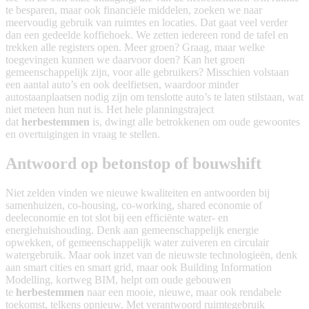
te besparen, maar ook financiële middelen, zoeken we naar
meervoudig gebruik van ruimtes en locaties. Dat gaat veel verder
dan een gedeelde koffiehoek. We zetten iedereen rond de tafel en
trekken alle registers open. Meer groen? Graag, maar welke
toegevingen kunnen we daarvoor doen? Kan het groen
gemeenschappelijk zijn, voor alle gebruikers? Misschien volstaan
een aantal auto’s en ook deelfietsen, waardoor minder
autostaanplaatsen nodig zijn om tenslotte auto’s te laten stilstaan, wat
niet meteen hun nut is. Het hele planningstraject
dat
herbestemmen
is, dwingt alle betrokkenen om oude gewoontes
en overtuigingen in vraag te stellen.
Antwoord op betonstop of bouwshift
Niet zelden vinden we nieuwe kwaliteiten en antwoorden bij
samenhuizen, co-housing, co-working, shared economie of
deeleconomie en tot slot bij een efficiënte water- en
energiehuishouding. Denk aan gemeenschappelijk energie
opwekken, of gemeenschappelijk water zuiveren en circulair
watergebruik. Maar ook inzet van de nieuwste technologieën, denk
aan smart cities en smart grid, maar ook Building Information
Modelling, kortweg BIM, helpt om oude gebouwen
te
herbestemmen
naar een mooie, nieuwe, maar ook rendabele
toekomst, telkens opnieuw. Met verantwoord ruimtegebruik