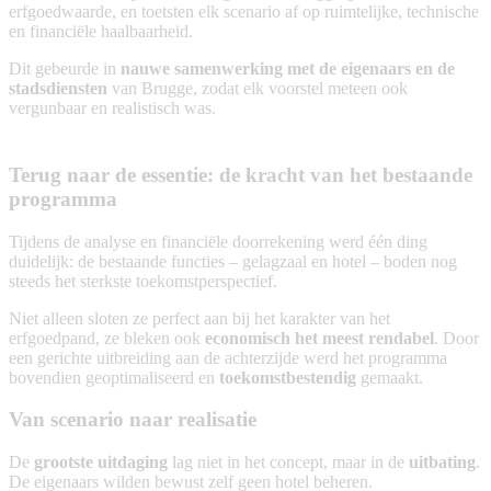
erfgoedwaarde, en toetsten elk scenario af op ruimtelijke, technische
en financiële haalbaarheid.
Dit gebeurde in
nauwe samenwerking met de eigenaars en de
stadsdiensten
van Brugge, zodat elk voorstel meteen ook
vergunbaar en realistisch was.
Terug naar de essentie: de kracht van het bestaande
programma
Tijdens de analyse en financiële doorrekening werd één ding
duidelijk: de bestaande functies – gelagzaal en hotel – boden nog
steeds het sterkste toekomstperspectief.
Niet alleen sloten ze perfect aan bij het karakter van het
erfgoedpand, ze bleken ook
economisch het meest rendabel
. Door
een gerichte uitbreiding aan de achterzijde werd het programma
bovendien geoptimaliseerd en
toekomstbestendig
gemaakt.
Van scenario naar realisatie
De
grootste uitdaging
lag niet in het concept, maar in de
uitbating
.
De eigenaars wilden bewust zelf geen hotel beheren.