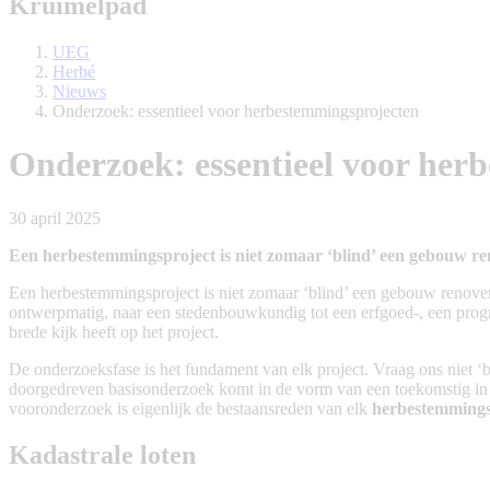
Kruimelpad
UEG
Herbé
Nieuws
Onderzoek: essentieel voor herbestemmingsprojecten
Onderzoek: essentieel voor her
30 april 2025
Een herbestemmingsproject is niet zomaar ‘blind’ een gebouw re
Een herbestemmingsproject is niet zomaar ‘blind’ een gebouw renove
ontwerpmatig, naar een stedenbouwkundig tot een erfgoed-, een progra
brede kijk heeft op het project.
De onderzoeksfase is het fundament van elk project. Vraag ons niet ‘
doorgedreven basisonderzoek komt in de vorm van een toekomstig in t
vooronderzoek is eigenlijk de bestaansreden van elk
herbestemmings
Kadastrale loten