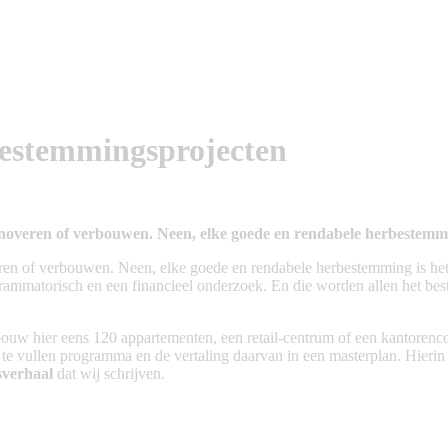
bestemmingsprojecten
noveren of verbouwen. Neen, elke goede en rendabele herbestemmi
ren of verbouwen. Neen, elke goede en rendabele herbestemming is het
mmatorisch en een financieel onderzoek. En die worden allen het best 
bouw hier eens 120 appartementen, een retail-centrum of een kantorenco
e vullen programma en de vertaling daarvan in een masterplan. Hierin 
verhaal
dat wij schrijven.